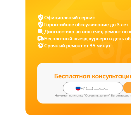
Официальный сервис
Гарантийное обслуживание
до 3 лет
Диагностика за наш счет,
ремонт по
Бесплатный выезд курьера
в день о
Срочный ремонт
от 35 минут
Бесплатная консультаци
Нажимая на кнопку "Оставить заявку" Вы соглашает