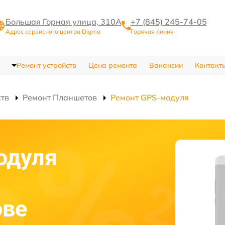
Большая Горная улица, 310А
+7 (845) 245-74-05
Адрес сервисного центра Digma
Горячая линия
Ремонт устройств
Цена ремонта
Вакансии
Контакт
ств
Ремонт Планшетов
Ремонт GPS-модуля
одуля
ове