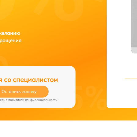
 желанию
бращения
я со специалистом
Оставить заявку
есь c
политикой конфиденциальности