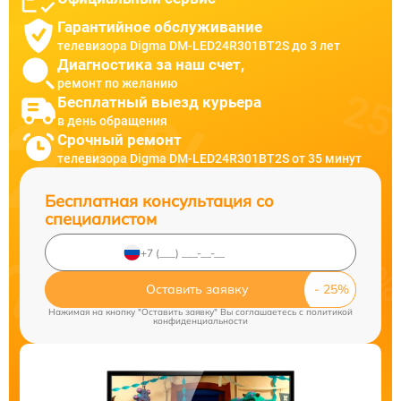
Гарантийное обслуживание
телевизора Digma DM-LED24R301BT2S до 3 лет
Диагностика за наш счет,
ремонт по желанию
Бесплатный выезд курьера
в день обращения
Срочный ремонт
телевизора Digma DM-LED24R301BT2S от 35 минут
Бесплатная консультация со
специалистом
Оставить заявку
Нажимая на кнопку "Оставить заявку" Вы соглашаетесь c
политикой
конфиденциальности