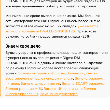
LED24R301BT2S для мастеров не будет новой задачей. На
все виды проведенных работ у нас имеется гарантия.
Минимальные сроки выполнения ремонта. Мы большая
сеть мастерских техники Digma. Мы имеем более 20 тыс.
запчастей. И возможно на наших складах
уже имеется
запчасть на модель DM-LED24R301BT2S
. При заказе
ремонта на сайте - предоставляется скидка -25%.
Знаем свое дело
Будьте уверены в профессионализме наших мастеров - они
с уверенностью выполнят ремонт Digma DM-
LED24R301BT2S. По данным наших мастеров в Саратове
по ремонту Digma, наиболее востребованы следующие
услуги:
Замена материнской платы
,
Замена подсветки
,
Восстановление после попадания влаги
,
Замена разъема
питания
,
Замена шнура питания
,
Замена SCART-разъема
,
Замена разъема AUX
,
Замена ИК-приемника
,
Замена
кнопок управления
,
Замена конденсатора
.