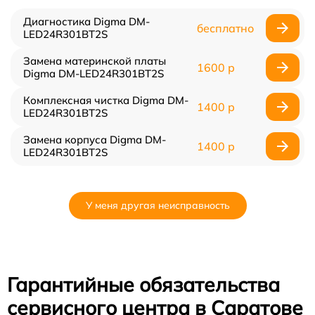
Диагностика Digma DM-
бесплатно
LED24R301BT2S
Замена материнской платы
1600 р
Digma DM-LED24R301BT2S
Комплексная чистка Digma DM-
1400 р
LED24R301BT2S
Замена корпуса Digma DM-
1400 р
LED24R301BT2S
У меня другая неисправность
Гарантийные обязательства
сервисного центра в Саратове