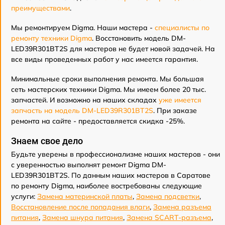
преимуществами
.
Мы ремонтируем Digma. Наши мастера -
специалисты по
ремонту техники Digma
. Восстановить модель DM-
LED39R301BT2S для мастеров не будет новой задачей. На
все виды проведенных работ у нас имеется гарантия.
Минимальные сроки выполнения ремонта. Мы большая
сеть мастерских техники Digma. Мы имеем более 20 тыс.
запчастей. И возможно на наших складах
уже имеется
запчасть на модель DM-LED39R301BT2S
. При заказе
ремонта на сайте - предоставляется скидка -25%.
Знаем свое дело
Будьте уверены в профессионализме наших мастеров - они
с уверенностью выполнят ремонт Digma DM-
LED39R301BT2S. По данным наших мастеров в Саратове
по ремонту Digma, наиболее востребованы следующие
услуги:
Замена материнской платы
,
Замена подсветки
,
Восстановление после попадания влаги
,
Замена разъема
питания
,
Замена шнура питания
,
Замена SCART-разъема
,