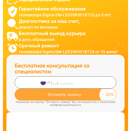
Гарантийное обслуживание
телевизора Digma DM-LED39R301BT2S до 3 лет
Диагностика за наш счет,
ремонт по желанию
Бесплатный выезд курьера
в день обращения
Срочный ремонт
телевизора Digma DM-LED39R301BT2S от 35 минут
Бесплатная консультация со
специалистом
Оставить заявку
Нажимая на кнопку "Оставить заявку" Вы соглашаетесь c
политикой
конфиденциальности